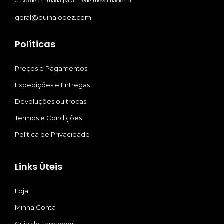
Custo de chamada para a rede móvel nacional
geral@quinalopez.com
Políticas
Preços e Pagamentos
Expedições e Entregas
Devoluções ou trocas
Termos e Condições
Política de Privacidade
Links Úteis
Loja
Minha Conta
Guia de Tamanhos