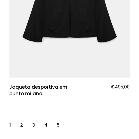
Jaqueta desportiva em
€
495,00
punto milano
1
2
3
4
5