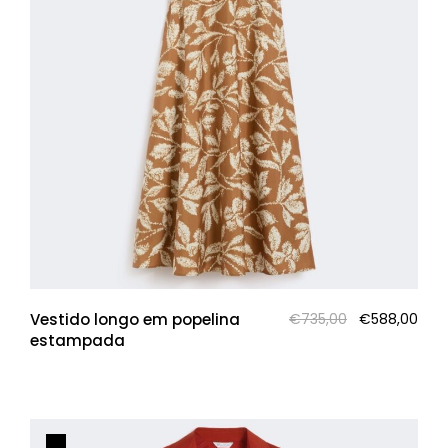
O
O
Vestido longo em popelina
€
735,00
€
588,00
preço
pre
estampada
original
atua
era:
é:
€735,00.
€588