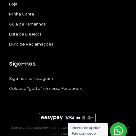
Loja
Minha Conta
Guia de Tamanhos
Lista de Desejos
Livro de Reclamações
Siga-nos
Siga-nos no Instagram
Coloque “gosto” no nosso Facebook
Usamos cookies para melhorar a sua experiência. Ao usar este site, consente
Precisa de ajuda?
© 2021 Quina Lopez. Todos os direitos reservados |
Rui
com a sua utilização.
Fale connosco