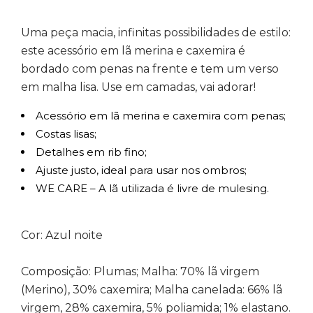
Uma peça macia, infinitas possibilidades de estilo:
este acessório em lã merina e caxemira é
bordado com penas na frente e tem um verso
em malha lisa. Use em camadas, vai adorar!
Acessório em lã merina e caxemira com penas;
Costas lisas;
Detalhes em rib fino;
Ajuste justo, ideal para usar nos ombros;
WE CARE – A lã utilizada é livre de mulesing.
Cor: Azul noite
Composição: Plumas; Malha: 70% lã virgem
(Merino), 30% caxemira; Malha canelada: 66% lã
virgem, 28% caxemira, 5% poliamida; 1% elastano.