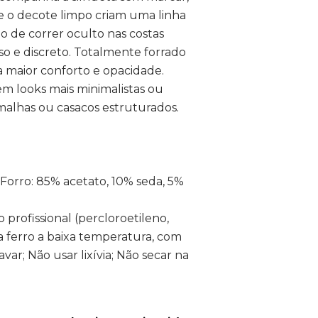
 e o decote limpo criam uma linha
ho de correr oculto nas costas
so e discreto. Totalmente forrado
a maior conforto e opacidade.
em looks mais minimalistas ou
malhas ou casacos estruturados.
Forro: 85% acetato, 10% seda, 5%
 profissional (percloroetileno,
a ferro a baixa temperatura, com
var; Não usar lixívia; Não secar na