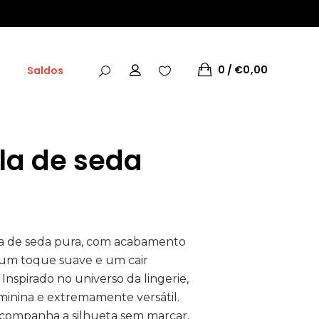
0
€
0,00
Saldos
la de seda
o
l
,00.
a de seda pura, com acabamento
 um toque suave e um cair
nspirado no universo da lingerie,
minina e extremamente versátil.
acompanha a silhueta sem marcar,