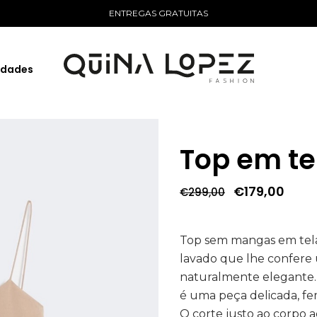
ENTREGAS GRATUITAS
idades
Top em te
O
O
€
179,00
€
299,00
preço
preç
original
atua
era:
é:
€299,00.
€179
Top sem mangas em tel
lavado que lhe confere
naturalmente elegante. I
é uma peça delicada, fe
O corte justo ao corpo 