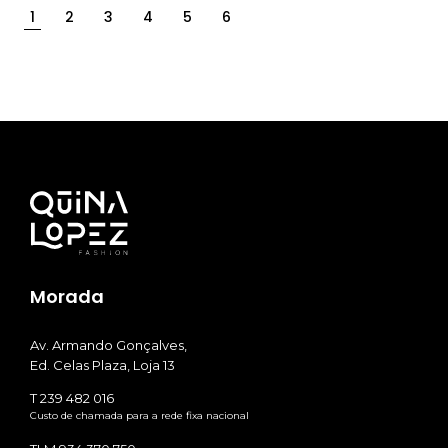
1
2
3
4
5
6
Morada
Av. Armando Gonçalves,
Ed. Celas Plaza, Loja 13
T 239 482 016
Custo de chamada para a rede fixa nacional