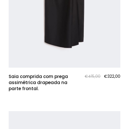
O
O
Saia comprida com prega
€
415,00
€
322,00
preço
pre
assimétrica drapeada na
original
atua
parte frontal.
era:
é:
€415,00.
€322