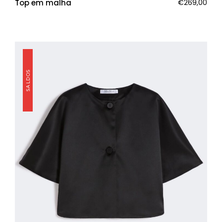
Top em malha
€
269,00
SALDOS