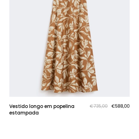
O
O
Vestido longo em popelina
€
735,00
€
588,00
preço
pre
estampada
original
atua
era:
é:
€735,00.
€588