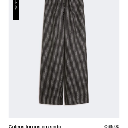
ESGOTADO
Calças largas em seda
€
615,00