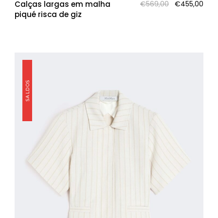
O
O
Calças largas em malha
€
569,00
€
455,00
preço
pre
piqué risca de giz
original
atua
era:
é:
€569,00.
€455
SALDOS