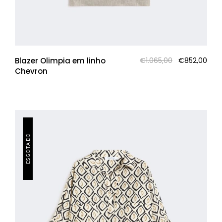
O
O
Blazer Olimpia em linho
€
1.065,00
€
852,00
preço
pre
Chevron
original
atua
era:
é:
€1.065,00.
€852
ESGOTADO