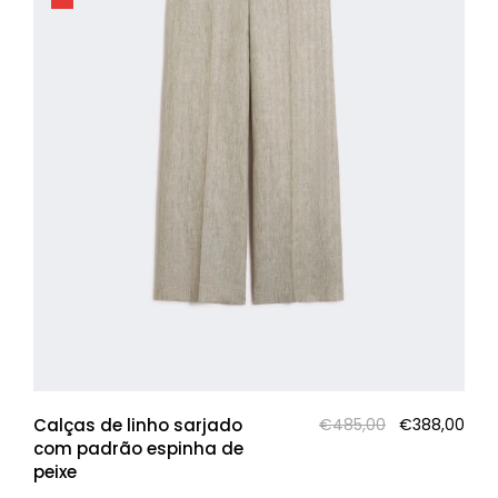
O
O
Calças de linho sarjado
€
485,00
€
388,00
preço
pre
com padrão espinha de
original
atua
peixe
era:
é: