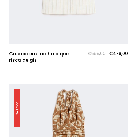
O
O
Casaco em malha piqué
€
595,00
€
476,00
preço
pre
risca de giz
original
atua
era:
é:
€595,00.
€47
SALDOS