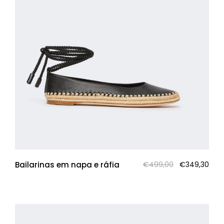
O
O
Bailarinas em napa e ráfia
€
499,00
€
349,30
preço
pre
original
atua
era:
é:
€499,00.
€349