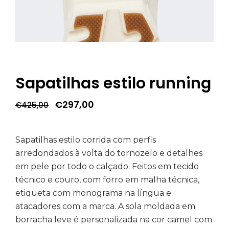
Sapatilhas estilo running
O
O
€
297,00
€
425,00
preço
preço
original
atual
era:
é:
€425,00.
€297,00.
Sapatilhas estilo corrida com perfis
arredondados à volta do tornozelo e detalhes
em pele por todo o calçado. Feitos em tecido
técnico e couro, com forro em malha técnica,
etiqueta com monograma na língua e
atacadores com a marca. A sola moldada em
borracha leve é personalizada na cor camel com