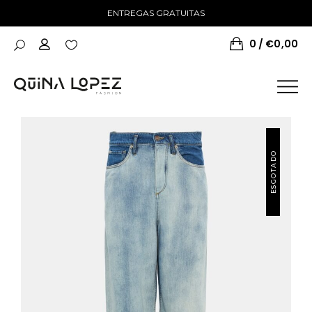
ENTREGAS GRATUITAS
0
€
0,00
ESGOTADO