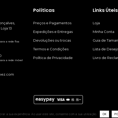
Políticas
Links Úteis
nçalves,
Preços e Pagamentos
Loja
 Loja 13
Expedições e Entregas
Minha Conta
Devoluções ou trocas
Guia de Tama
ra a rede fixa
Termos e Condições
Lista de Desej
0
Política de Privacidade
Livro de Recl
ara a rede móvel
pez.com
© 2021 Quina Lopez. Todos os direitos reservados |
Rui Veríssimo Desig
ar a sua experiência. Ao usar este site, consente com a sua utilização.
OK
PO