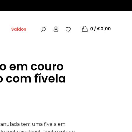
0
€
0,00
Saldos
go em couro
 com fívela
granulada tem uma fivela em
de mola ajustável.
Fivela vintage