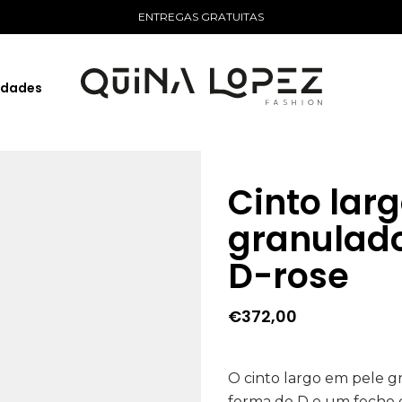
ENTREGAS GRATUITAS
idades
Cinto lar
granulado
D-rose
€
372,00
O cinto largo em pele 
forma de D e um fecho 