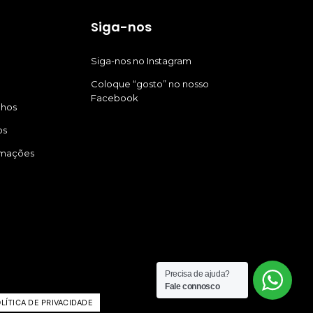
Siga-nos
Siga-nos no Instagram
Coloque “gosto” no nosso
Facebook
nhos
os
amações
Precisa de ajuda?
Fale connosco
n
LÍTICA DE PRIVACIDADE