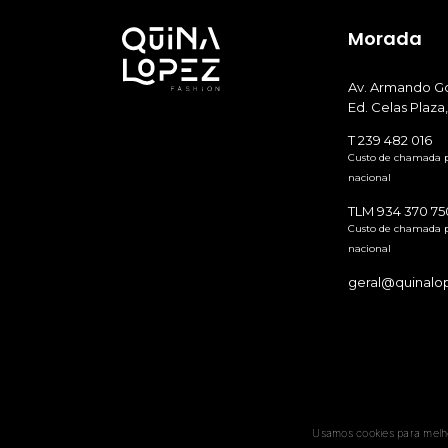
Morada
Av. Armando Go
Ed. Celas Plaza,
T 239 482 016
Custo de chamada pa
nacional
TLM 934 370 75
Custo de chamada p
nacional
geral@quinalo
Usamos cookies para melhor