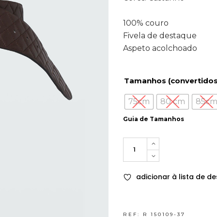
100% couro
Fivela de destaque
Aspeto acolchoado
Tamanhos (convertidos
75cm
80 cm
85c
Guia de Tamanhos
Quantity
adicionar à lista de de
REF:
R 150109-37