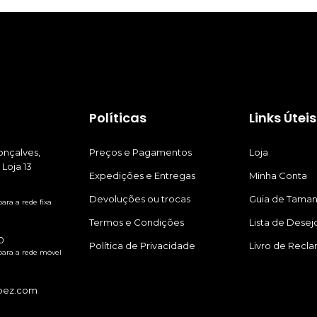
Políticas
Links Úteis
nçalves,
Preços e Pagamentos
Loja
 Loja 13
Expedições e Entregas
Minha Conta
Devoluções ou trocas
Guia de Tama
ra a rede fixa
Termos e Condições
Lista de Desej
0
Política de Privacidade
Livro de Recl
ara a rede móvel
pez.com