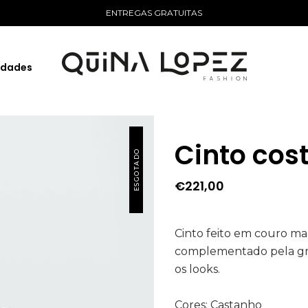
ENTREGAS GRATUITAS
idades
Cinto co
ESGOTADO
€
221,00
Cinto feito em couro ma
complementado pela gra
os looks.
Cores: Castanho