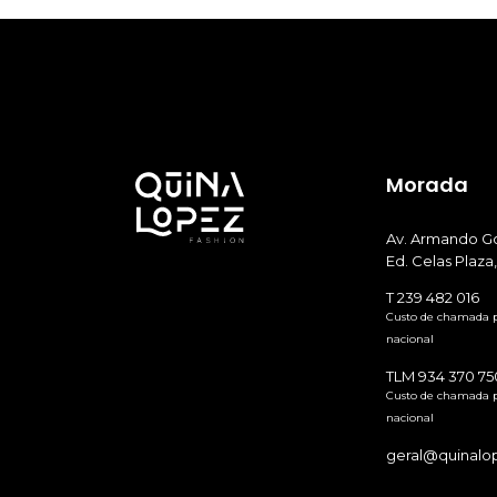
Morada
Av. Armando Go
Ed. Celas Plaza,
T 239 482 016
Custo de chamada pa
nacional
TLM 934 370 75
Custo de chamada p
nacional
geral@quinalo