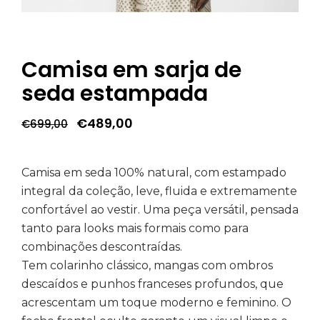
Camisa em sarja de
seda estampada
O
O
€
489,00
€
699,00
preço
preço
original
atual
era:
é:
€699,00.
€489,00.
Camisa em seda 100% natural, com estampado
integral da coleção, leve, fluida e extremamente
confortável ao vestir. Uma peça versátil, pensada
tanto para looks mais formais como para
combinações descontraídas.
Tem colarinho clássico, mangas com ombros
descaídos e punhos franceses profundos, que
acrescentam um toque moderno e feminino. O