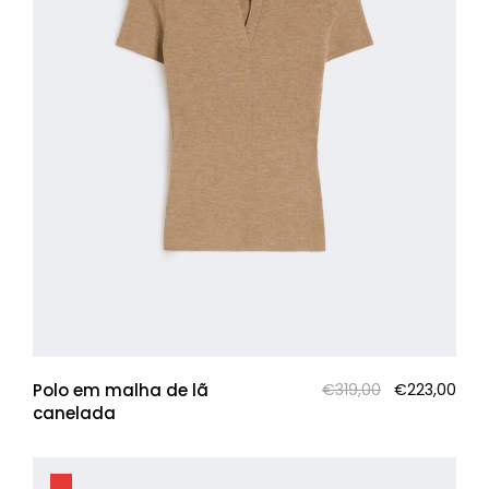
O
O
Polo em malha de lã
€
319,00
€
223,00
preço
pre
canelada
original
atua
era:
é:
€319,00.
€223