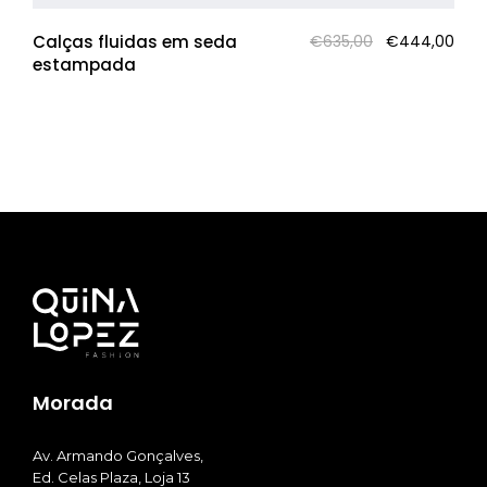
O
O
Calças fluidas em seda
€
635,00
€
444,00
preço
pre
estampada
original
atua
era:
é:
€635,00.
€44
Morada
Av. Armando Gonçalves,
Ed. Celas Plaza, Loja 13