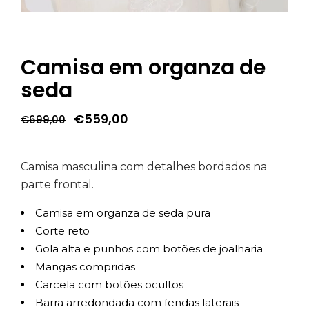
Camisa em organza de
seda
O
O
€
559,00
€
699,00
preço
preço
original
atual
era:
é:
€699,00.
€559,00.
Camisa masculina com detalhes bordados na
parte frontal.
Camisa em organza de seda pura
Corte reto
Gola alta e punhos com botões de joalharia
Mangas compridas
Carcela com botões ocultos
Barra arredondada com fendas laterais