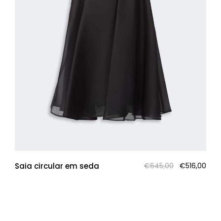
O
O
Saia circular em seda
€
645,00
€
516,00
preço
pre
original
atua
era:
é:
€645,00.
€516