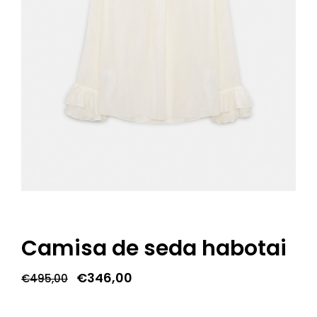
Camisa de seda habotai
O
O
€
346,00
€
495,00
preço
preço
original
atual
era:
é: