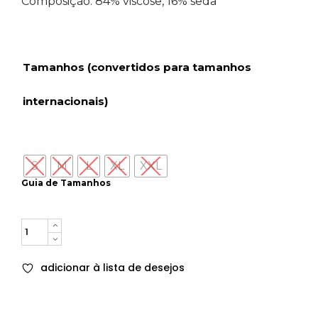
Composição: 84% viscose, 16% seda
Tamanhos (convertidos para tamanhos
internacionais)
S
M
L
XL
XXL
Guia de Tamanhos
Quantity
adicionar à lista de desejos