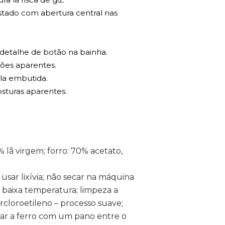
stado com abertura central nas
detalhe de botão na bainha.
ões aparentes.
ala embutida.
sturas aparentes.
 lã virgem; forro: 70% acetato,
 usar lixívia; não secar na máquina
 a baixa temperatura; limpeza a
rcloroetileno – processo suave;
sar a ferro com um pano entre o