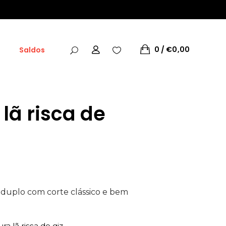
0
€
0,00
Saldos
lã risca de
ço
l
,00.
duplo com corte clássico e bem
a lã risca de giz.