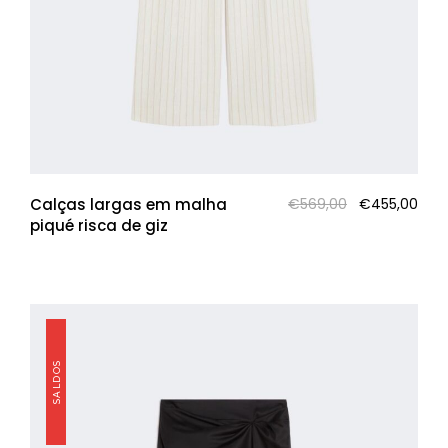
O
O
Calças largas em malha
€
569,00
€
455,00
preço
pre
piqué risca de giz
original
atua
era:
é:
€569,00.
€455
SALDOS