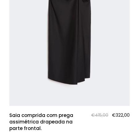
O
O
Saia comprida com prega
€
415,00
€
322,00
preço
pre
assimétrica drapeada na
original
atua
parte frontal.
era:
é: