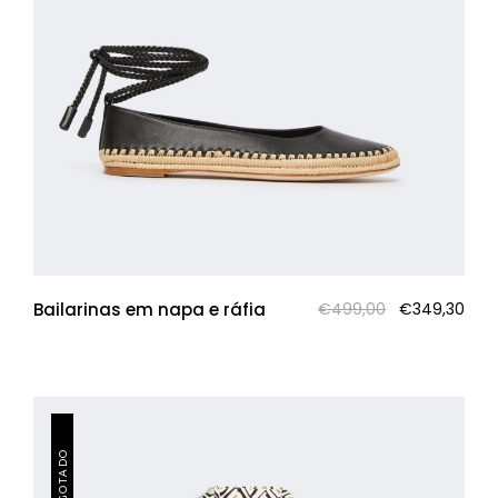
O
O
Bailarinas em napa e ráfia
€
499,00
€
349,30
preço
pre
original
atua
era:
é:
€499,00.
€349
ESGOTADO