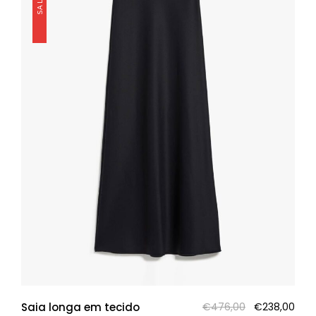
O
O
Saia longa em tecido
€
476,00
€
238,00