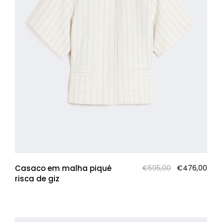
O
O
Casaco em malha piqué
€
595,00
€
476,00
preço
pre
risca de giz
original
atua
era:
é:
€595,00.
€47