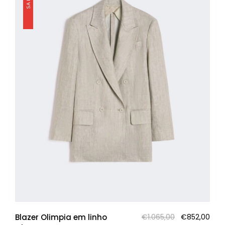
O
O
Blazer Olimpia em linho
€
1.065,00
€
852,00