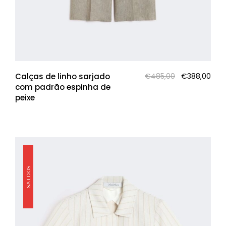
O
O
Calças de linho sarjado
€
485,00
€
388,00
preço
pre
com padrão espinha de
original
atua
peixe
era:
é:
€485,00.
€388
SALDOS