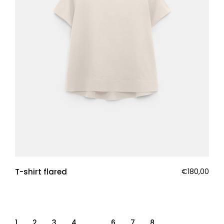
T-shirt flared
€
180,00
1
2
3
4
…
6
7
8