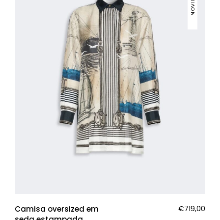
Camisa oversized em
€
719,00
seda estampada