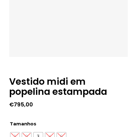
Vestido midi em
popelina estampada
€
795,00
Tamanhos
1
2
3
4
5