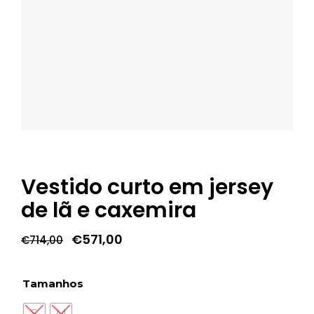
Vestido curto em jersey
de lã e caxemira
O
O
€
571,00
€
714,00
preço
preço
original
atual
era:
é:
Tamanhos
€714,00.
€571,00.
S
M