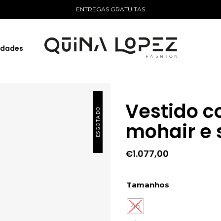
ENTREGAS GRATUITAS
idades
Vestido c
ESGOTADO
mohair e
€
1.077,00
Tamanhos
46