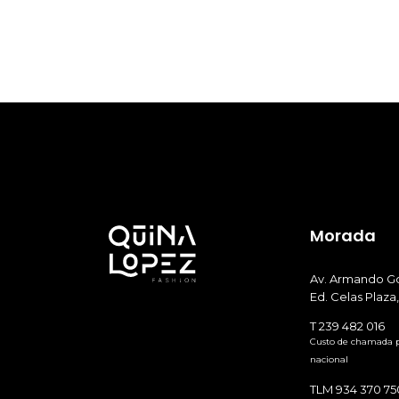
Morada
Av. Armando Go
Ed. Celas Plaza,
T 239 482 016
Custo de chamada pa
nacional
TLM 934 370 75