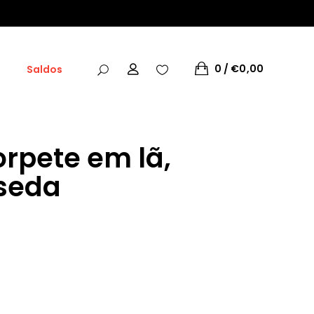
0
€
0,00
Saldos
orpete em lã,
 seda