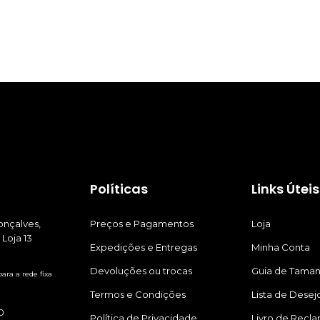
Políticas
Links Úteis
nçalves,
Preços e Pagamentos
Loja
 Loja 13
Expedições e Entregas
Minha Conta
Devoluções ou trocas
Guia de Tama
ra a rede fixa
Termos e Condições
Lista de Desej
0
Política de Privacidade
Livro de Recl