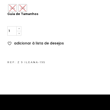
44
46
Guia de Tamanhos
Quantity
adicionar à lista de desejos
REF:
Z 9 ILEANA-195