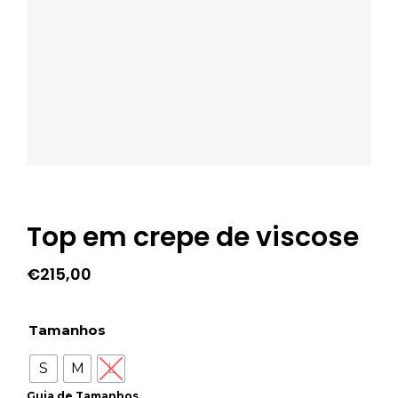
Top em crepe de viscose
€
215,00
Tamanhos
S
M
L
Guia de Tamanhos