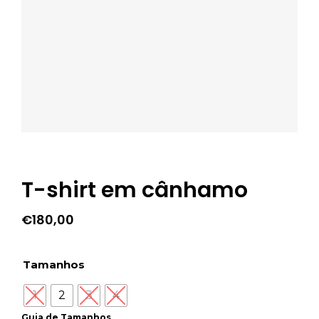
T-shirt em cânhamo
€
180,00
Tamanhos
1
2
3
4
Guia de Tamanhos