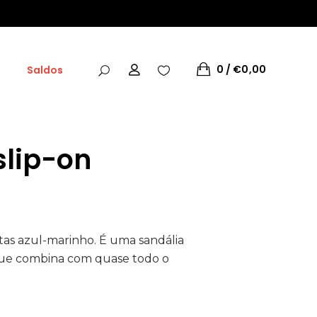
0
€
0,00
Saldos
slip-on
o
00.
tas azul-marinho. É uma sandália
 que combina com quase todo o