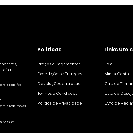
Políticas
Links Úteis
nçalves,
Preços e Pagamentos
Loja
 Loja 13
Expedições e Entregas
Minha Conta
Devoluções ou trocas
Guia de Tama
ra a rede fixa
Termos e Condições
Lista de Desej
0
Política de Privacidade
Livro de Recl
ara a rede móvel
pez.com