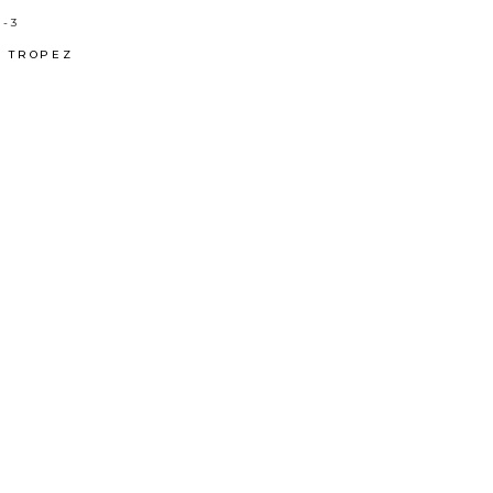
C-3
T TROPEZ