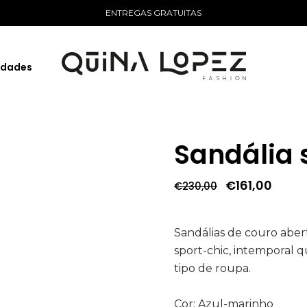
ENTREGAS GRATUITAS
idades
Sandália 
O
O
€
161,00
€
230,00
preço
preç
original
atual
era:
é:
€230,00.
€161,
Sandálias de couro aber
sport-chic, intemporal
tipo de roupa.
Cor: Azul-marinho