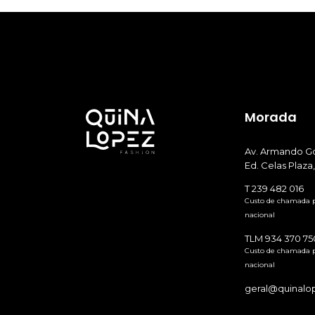
Morada
Av. Armando Go
Ed. Celas Plaza,
T 239 482 016
Custo de chamada pa
nacional
TLM 934 370 75
Custo de chamada p
nacional
geral@quinalo