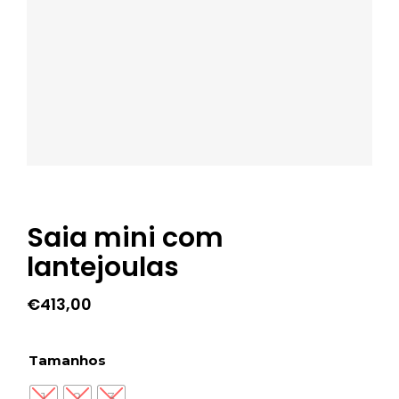
Saia mini com
lantejoulas
€
413,00
Tamanhos
1
2
3