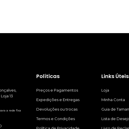
Políticas
Links Úteis
nçalves,
Preços e Pagamentos
Loja
 Loja 13
Expedições e Entregas
Minha Conta
Devoluções ou trocas
Guia de Tama
ra a rede fixa
Termos e Condições
Lista de Desej
0
Política de Privacidade
Livro de Recl