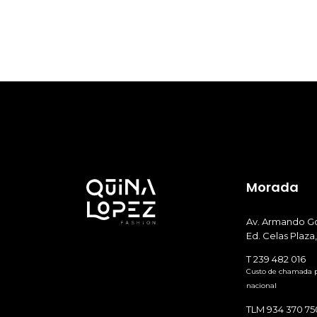
Morada
Av. Armando Go
Ed. Celas Plaza,
T 239 482 016
Custo de chamada pa
nacional
TLM 934 370 75