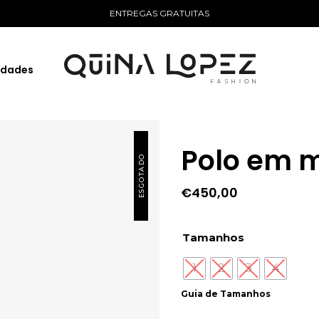
ENTREGAS GRATUITAS
idades
Polo em 
ESGOTADO
€
450,00
Tamanhos
1
2
3
4
Guia de Tamanhos