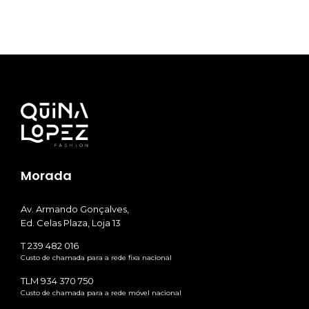
€218,00.
€153
Morada
Av. Armando Gonçalves,
Ed. Celas Plaza, Loja 13
T 239 482 016
Custo de chamada para a rede fixa nacional
TLM 934 370 750
Custo de chamada para a rede móvel nacional