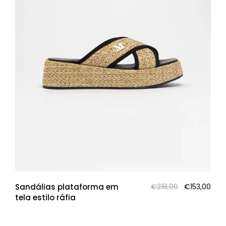
O
O
Sandálias plataforma em
€
218,00
€
153,00
preço
pre
tela estilo ráfia
original
atua
era:
é: