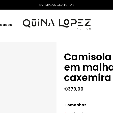
ENTREGAS GRATUITAS
idades
Camisola 
em malha 
caxemira
€
379,00
Tamanhos