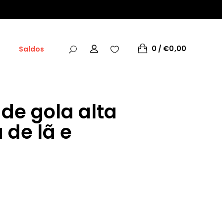
0
€
0,00
Saldos
de gola alta
de lã e