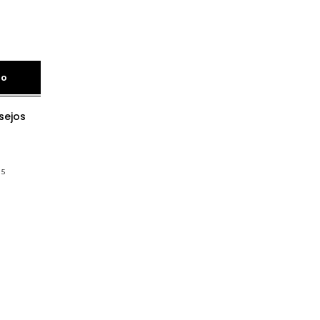
ho
sejos
05