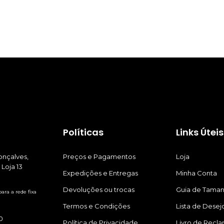
Políticas
Links Úteis
nçalves,
Preços e Pagamentos
Loja
 Loja 13
Expedições e Entregas
Minha Conta
Devoluções ou trocas
Guia de Tama
ra a rede fixa
Termos e Condições
Lista de Desej
0
Política de Privacidade
Livro de Recl