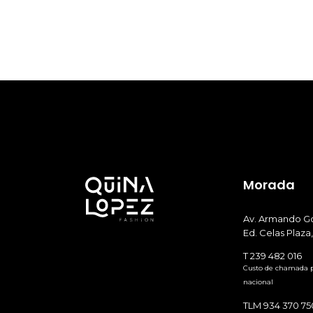
Morada
Av. Armando Go
Ed. Celas Plaza,
T 239 482 016
Custo de chamada pa
nacional
TLM 934 370 75