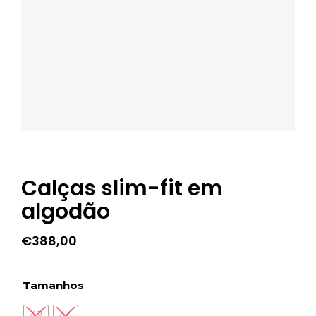
Calças slim-fit em
algodão
€
388,00
Tamanhos
42
44