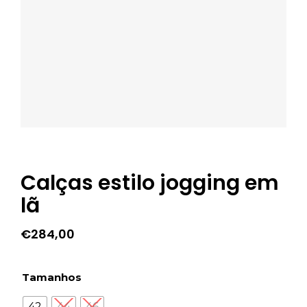
Calças estilo jogging em
lã
€
284,00
Tamanhos
42
44
46