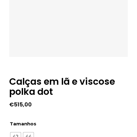
Calças em lã e viscose
polka dot
€
515,00
Tamanhos
42
44