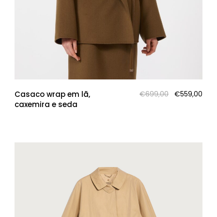
O
O
Casaco wrap em lã,
€
699,00
€
559,00
preço
pre
caxemira e seda
original
atua
era:
é:
€699,00.
€559