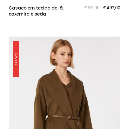
O
O
Casaco em tecido de lã,
€
615,00
€
492,00
preço
pre
caxemira e seda
original
atua
era:
é:
€615,00.
€49
SALDOS