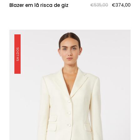
O
O
Blazer em lã risca de giz
€
535,00
€
374,00
preço
pre
original
atua
era:
é:
€535,00.
€37
SALDOS