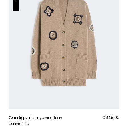
Cardigan longo em lã e
€
849,00
caxemira