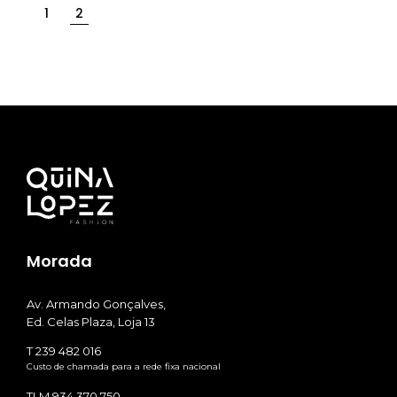
1
2
Morada
Av. Armando Gonçalves,
Ed. Celas Plaza, Loja 13
T 239 482 016
Custo de chamada para a rede fixa nacional
TLM 934 370 750