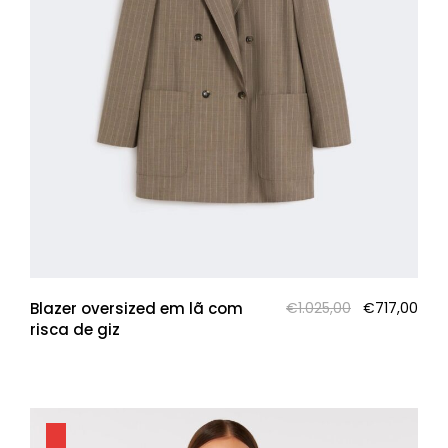
O
O
Blazer oversized em lã com
€
1.025,00
€
717,00
preço
pre
risca de giz
original
atua
era:
é:
€1.025,00.
€717